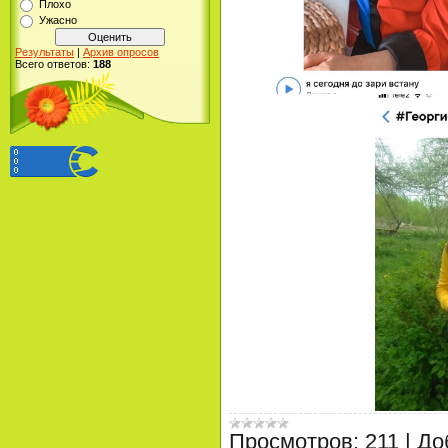
Плохо
Ужасно
Результаты
|
Архив опросов
Всего ответов:
188
Просмотров:
211
|
До