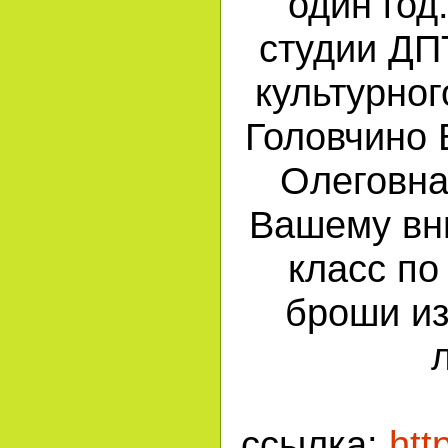
один год
студии ДП
культурног
Головчино 
Олеговна
Вашему вн
класс по
броши из
ссылка:
htt