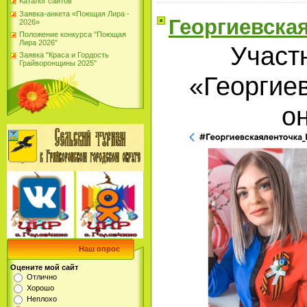
Каталог сайтов
Заявка-анкета «Поющая Лира -
Георгиевска
2026»
Положение конкурса "Поющая
Лира 2026"
Участ
Заявка "Краса и Гордость
Грайворонщины 2025"
«Георгие
о
Наш опрос
Оцените мой сайт
Отлично
Хорошо
Неплохо