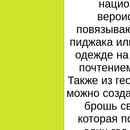
нацио
верои
повязываю
пиджака ил
одежде на 
почтение
Также из ге
можно созд
брошь с
которая п