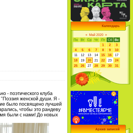
Календарь
«
Май 2020
»
Пн
Вт
Ср
Чт
Пт
Сб
Вс
1
2
3
4
5
6
7
8
9
10
11
12
13
14
15
16
17
18
19
20
21
22
23
24
25
26
27
28
29
30
31
о - поэтического клуба
 "Поэзия женской души. Я -
ание было посвящено лучшей
рались, чтобы это рандеву
емя были с нами! До новых
Архив записей