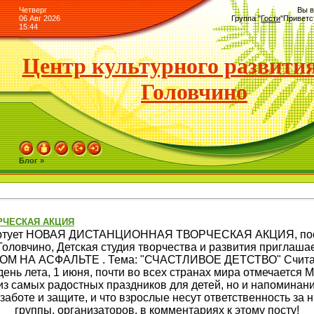
Четверг
Вы в
06 Авг 2026
Группа
"
Гости
"
Приветс
15:44
Центр культурного развития
Головчино
Блог »
РЧЕСКАЯ АКЦИЯ
 стартует НОВАЯ ДИСТАНЦИОННАЯ ТВОРЧЕСКАЯ АКЦИЯ, по
Головчино, Детская студия творчества и развития приглаша
М НА АСФАЛЬТЕ . Тема: "СЧАСТЛИВОЕ ДЕТСТВО" Считанны
 день лета, 1 июня, почти во всех странах мира отмечаетс
 из самых радостных праздников для детей, но и напоминани
заботе и защите, и что взрослые несут ответственность за 
группы, организаторов, в комментариях к этому посту!