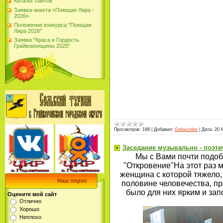
Каталог сайтов
Заявка-анкета «Поющая Лира -
2026»
Положение конкурса "Поющая
Лира 2026"
Заявка "Краса и Гордость
Грайворонщины 2025"
Просмотров:
188
|
Добавил:
Golovchino
|
Дата:
20 
Заседание музыкально - поэти
Мы с Вами почти подоб
"Откровение"На этот раз м
женщина с которой тяжело,
Наш опрос
половине человечества, п
было для них ярким и зап
Оцените мой сайт
Отлично
Хорошо
Неплохо