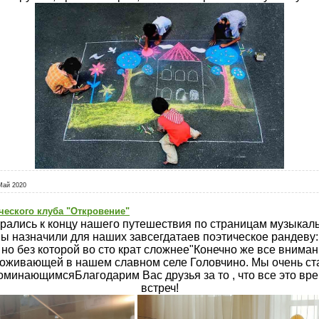
Май 2020
ческого клуба "Откровение"
рались к концу нашего путешествия по страницам музыкальн
ы назначили для наших завсегдатаев поэтическое рандеву:
 но без которой во сто крат сложнее"Конечно же все вним
роживающей в нашем славном селе Головчино. Мы очень ста
оминающимсяБлагодарим Вас друзья за то , что все это вр
встреч!