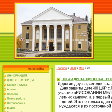
Главная
»
2020
»
Май
»
20
Меню сайта
ИНФОРМАЦИЯ
НОВАЯ ДИСТАНЦИОННАЯ ТВО
ДОСТУПНАЯ СРЕДА
Дорогие друзья, сегодня
Кружки и клубы
Дню защиты детей!!! ЦКР с.
Афиша
участие вРИСОВАНИИ МЕЛО
Новости
летних каникул, а в первый
Планы работы
детей. Это не только один
Фотоальбомы
нуждаются в их постоянной 
Видео