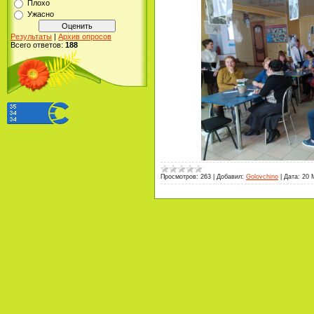
Плохо
Ужасно
Результаты
|
Архив опросов
Всего ответов:
188
Просмотров:
263
|
Добавил:
Golovchino
|
Дата:
20 