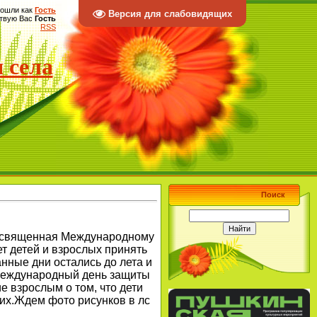
ошли как
Гость
Версия для слабовидящих
твую Вас
Гость
RSS
 села
Поиск
священная Международному
ет детей и взрослых принять
е дни остались до лета и
я Международный день защиты
е взрослым о том, что дети
них.Ждем фото рисунков в лс