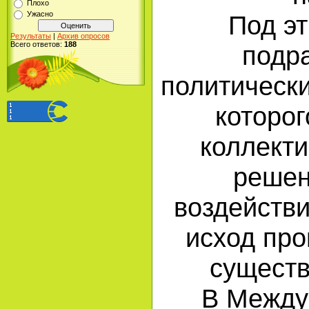
Плохо
Ужасно
Под э
Результаты
|
Архив опросов
Всего ответов:
188
подр
политически
которог
коллекти
решен
воздействи
исход про
существ
В Между