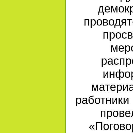
демок
проводят
просв
мер
распр
инфо
материа
работники 
прове
«Погово