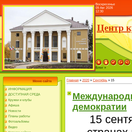
Воскресенье
09 Авг 2026
12:30
Центр к
Блог »
Главная
»
2020
»
Сентябрь
»
15
Меню сайта
ИНФОРМАЦИЯ
Международ
ДОСТУПНАЯ СРЕДА
Кружки и клубы
демократии
Афиша
Новости
15 сент
Планы работы
Фотоальбомы
Видео