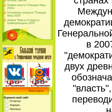
странах
Каталог сайтов
Заявка-анкета «Поющая Лира -
Междун
2026»
Положение конкурса "Поющая
Лира 2026"
демократи
Заявка "Краса и Гордость
Грайворонщины 2025"
Генерально
в 200
"демократи
двух древн
обознача
"власть"
Наш опрос
переводи
Оцените мой сайт
Отлично
Хорошо
н
Неплохо