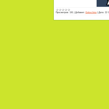
Просмотров:
191
|
Добавил:
Golovchino
|
Дата:
22 