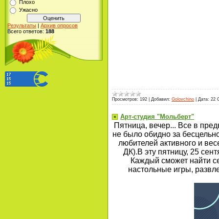
Плохо
Ужасно
Результаты
|
Архив опросов
Всего ответов:
188
Просмотров:
192
|
Добавил:
Golovchino
|
Дата:
22 
Арт-студия "Мольберт"
Пятница, вечер... Все в пре
не было обидно за бесцельн
любителей активного и вес
ДК).В эту пятницу, 25 сен
Каждый сможет найти себ
настольные игры, развле