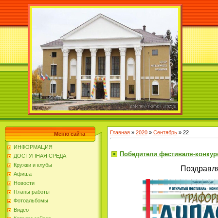
Главная
»
2020
»
Сентябрь
»
22
Меню сайта
ИНФОРМАЦИЯ
Победители фестиваля-конкур
ДОСТУПНАЯ СРЕДА
Кружки и клубы
Поздравля
Афиша
Новости
Планы работы
Фотоальбомы
Видео