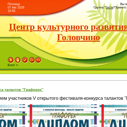
Пятница
Вы в
07 Авг 2026
Группа
"
Гости
"
Приветс
16:50
Центр культурного развития
Головчино
Блог »
са талантов "Графорех"
ем участников V открытого фестиваля-конкурса талантов 