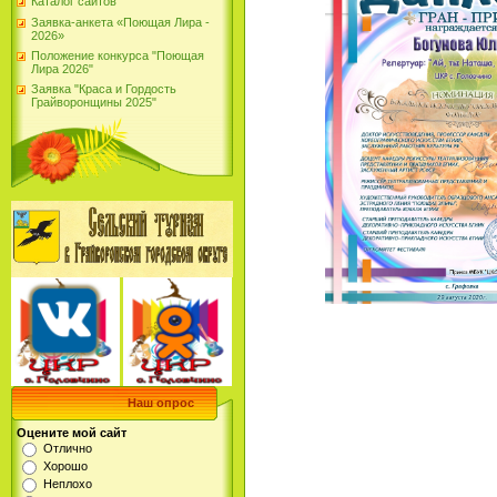
Каталог сайтов
Заявка-анкета «Поющая Лира -
2026»
Положение конкурса "Поющая
Лира 2026"
Заявка "Краса и Гордость
Грайворонщины 2025"
Наш опрос
Оцените мой сайт
Отлично
Хорошо
Неплохо