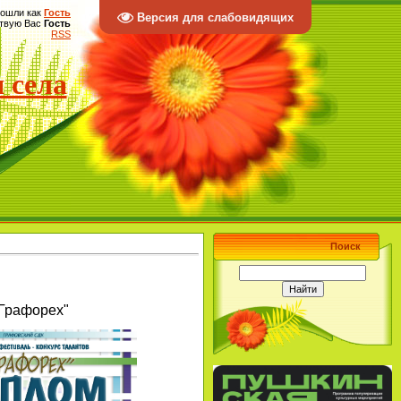
ошли как
Гость
Версия для слабовидящих
твую Вас
Гость
RSS
 села
Поиск
"Графорех"