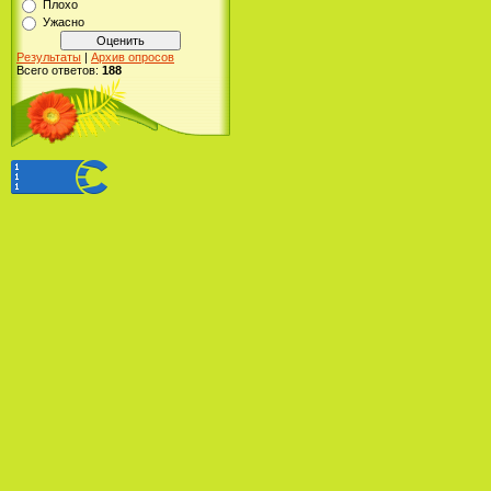
Плохо
Ужасно
Результаты
|
Архив опросов
Всего ответов:
188