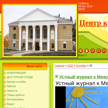
Суббота
08 Авг 2026
08:53
Центр к
Блог »
Главная
»
2020
»
Октябрь
»
28
Меню сайта
ИНФОРМАЦИЯ
Устный журнал к Меж
ДОСТУПНАЯ СРЕДА
Устный журнал к М
Кружки и клубы
Афиша
Новости
Планы работы
Фотоальбомы
Видео