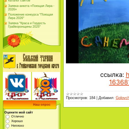
Каталог сайтов
Заявка-анкета «Поющая Лира -
2026»
Положение конкурса "Поющая
Лира 2026"
Заявка "Краса и Гордость
Грайворонщины 2025"
ссылка:
h
16368
Просмотров:
184
|
Добавил:
Golovch
Наш опрос
Оцените мой сайт
Отлично
Хорошо
Неплохо