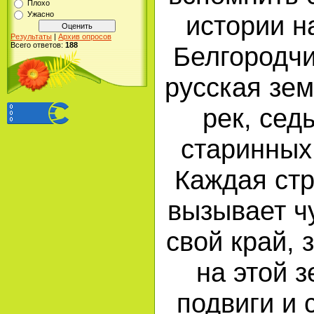
Плохо
Ужасно
истории н
Результаты
|
Архив опросов
Всего ответов:
188
Белгородчи
русская зем
рек, сед
старинных 
Каждая стр
вызывает чу
свой край, 
на этой з
подвиги и