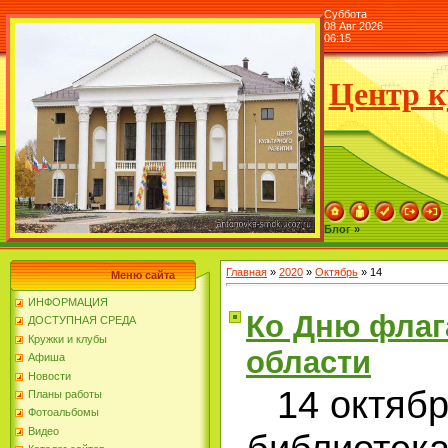
Суббота
08 Авг 2026
06:15
Центр к
Блог »
Главная
»
2020
»
Октябрь
»
14
Меню сайта
ИНФОРМАЦИЯ
Ко Дню флаг
ДОСТУПНАЯ СРЕДА
Кружки и клубы
области
Афиша
Новости
14 октябр
Планы работы
Фотоальбомы
Видео