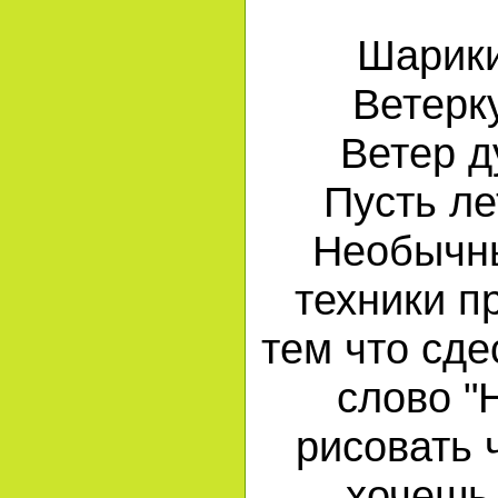
Шарик
Ветерк
Ветер д
Пусть ле
Необычн
техники п
тем что сде
слово "
рисовать 
хочешь