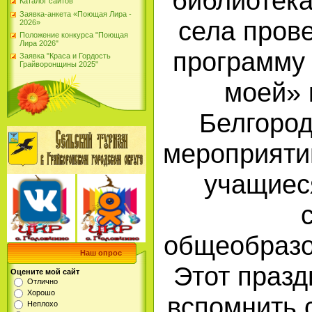
библиотека
Каталог сайтов
Заявка-анкета «Поющая Лира -
села пров
2026»
Положение конкурса "Поющая
Лира 2026"
программу
Заявка "Краса и Гордость
Грайворонщины 2025"
моей» 
Белгород
мероприяти
учащиес
общеобразо
Наш опрос
Этот празд
Оцените мой сайт
Отлично
Хорошо
вспомнить 
Неплохо