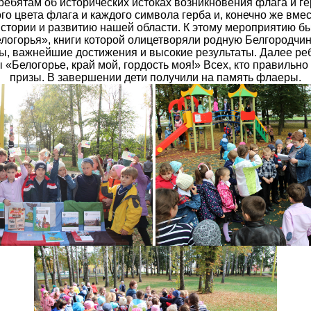
ребятам об исторических истоках возникновения флага и ге
го цвета флага и каждого символа герба и, конечно же вме
 истории и развитию нашей области. К этому мероприятию б
огорья», книги которой олицетворяли родную Белгородчин
, важнейшие достижения и высокие результаты. Далее реб
 «Белогорье, край мой, гордость моя!» Всех, кто правильно
призы. В завершении дети получили на память флаеры.