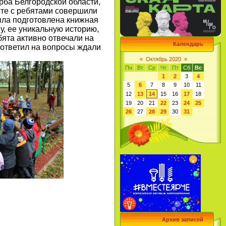
рба Белгородской области,
сте с ребятами совершили
ыла подготовлена книжная
у, ее уникальную историю,
ята активно отвечали на
Календарь
 ответил на вопросы ждали
«
Октябрь 2020
»
Пн
Вт
Ср
Чт
Пт
Сб
Вс
1
2
3
4
5
6
7
8
9
10
11
12
13
14
15
16
17
18
19
20
21
22
23
24
25
26
27
28
29
30
31
Архив записей