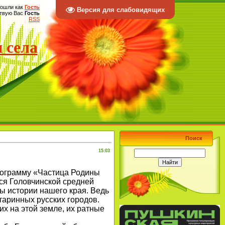
ошли как
Гость
Версия для слабовидящих
твую Вас
Гость
RSS
 села
Поиск
15:03
программу «Частица Родины
ся Головчинской средней
ы истории нашего края. Ведь
таринных русских городов.
их на этой земле, их ратные