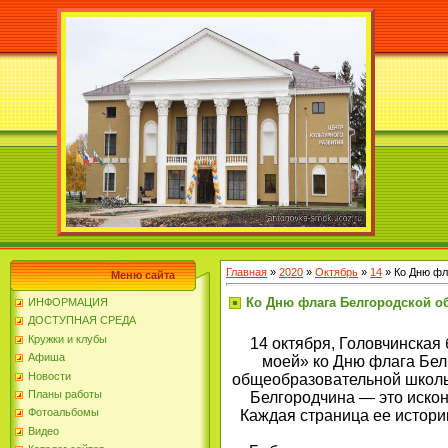
Главная
»
2020
»
Октябрь
»
14
» Ко Дню фл
Меню сайта
Ко Дню флага Белгородской о
ИНФОРМАЦИЯ
ДОСТУПНАЯ СРЕДА
Кружки и клубы
14 октября, Головчинская
Афиша
моей» ко Дню флага Бел
Новости
общеобразовательной школы.
Планы работы
Белгородчина — это искон
Фотоальбомы
Каждая страница ее истории
Видео