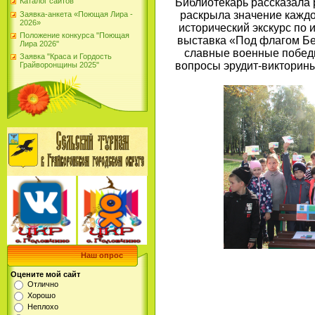
Библиотекарь рассказала 
Каталог сайтов
раскрыла значение каждо
Заявка-анкета «Поющая Лира -
2026»
исторический экскурс по
Положение конкурса "Поющая
выставка «Под флагом Бел
Лира 2026"
славные военные победы
Заявка "Краса и Гордость
вопросы эрудит-викторины
Грайворонщины 2025"
Наш опрос
Оцените мой сайт
Отлично
Хорошо
Неплохо