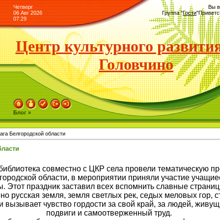
Четверг
Вы в
06 Авг 2026
Группа
"
Гости
"
Приветс
07:29
Центр культурного развития
Головчино
Блог »
ага Белгородской области
бласти
 библиотека совместно с ЦКР села провели тематическую 
городской области, в мероприятии приняли участие учащие
 Этот праздник заставил всех вспомнить славные страниц
но русская земля, земля светлых рек, седых меловых гор, с
 вызывает чувство гордости за свой край, за людей, живущ
подвиги и самоотверженный труд.