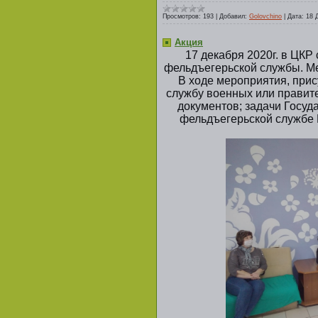
Просмотров:
193
|
Добавил:
Golovchino
|
Дата:
18 
Акция
17 декабря 2020г. в ЦКР
фельдъегерьской службы. Ме
В ходе мероприятия, прис
службу военных или правит
документов; задачи Госу
фельдъегерьской службе Р