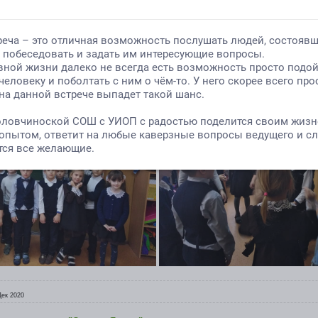
-быстрота реакции
-активацию чувства, воображение и мышление.
-чувство ритма
-дыхательная система
-музыкальный слух
ДВИЖЕНИЕ - ЖИЗНЬ. Берегите себя!
Дек 2020