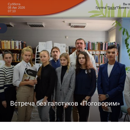
Суббота
Вы в
08 Авг 2026
Группа
"
Гости
"
Приветс
07:10
Центр культурного развития
Головчино
Блог »
е!Давайте признаемся себе, что каждый из нас в душе ребёно
, сотрудники ЦКР с. Головчино были в гостях у ребят начал
 болеть, ребята чётко ответили: "Заниматься спортом". Друз
димо каждому. И для того, чтобы в школе дети могли подви
здоровью, мы научили их прекрасным музыкальным играм.
музыкальной игры является эмоциональный и двигательный 
В процессе игр развивается: