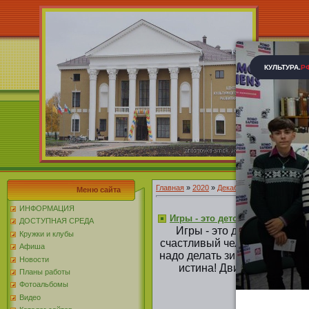
Главная
»
2020
»
Декабрь
»
18
Меню сайта
ИНФОРМАЦИЯ
Игры - это детское занятие!
ДОСТУПНАЯ СРЕДА
Игры - это детское заняти
Кружки и клубы
счастливый человек. Сегодня
Афиша
надо делать зимой, чтобы не
Новости
истина! Движение необхо
Планы работы
Фотоальбомы
Целью 
Видео