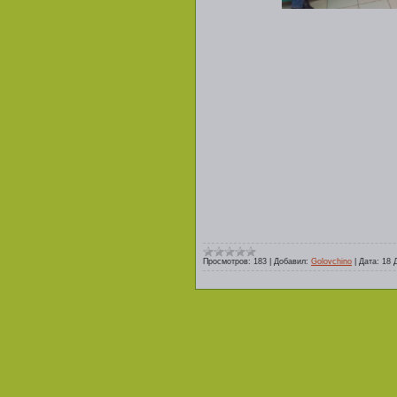
Просмотров:
183
|
Добавил:
Golovchino
|
Дата:
18 