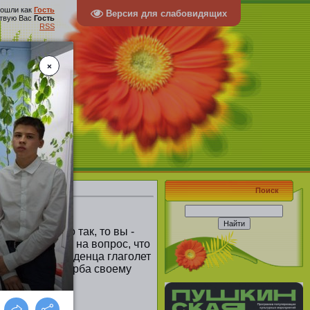
ошли как
Гость
Версия для слабовидящих
твую Вас
Гость
RSS
 села
Поиск
к. И если это так, то вы -
ьной школы. И на вопрос, что
ья, устами младенца глаголет
гаться без ущерба своему
отклик.