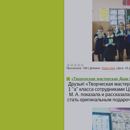
Просмотров:
199
|
Добавил:
Golovchino
|
Дата:
18 
«Творческая мастерская Деда
Друзья! «Творческая масте
1 "а" класса сотрудниками 
М. А. показала и рассказал
стать оригинальным подароч