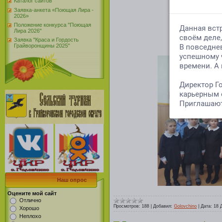
Каталог сайтов
Заявка-анкета «Поющая Лира -
2026»
Положение конкурса "Поющая
Лира 2026"
Заявка "Краса и Гордость
Грайворонщины 2025"
Наш опрос
Оцените мой сайт
Отлично
Просмотров:
188
|
Добавил:
Golovchino
|
Дата:
18 
Хорошо
Неплохо