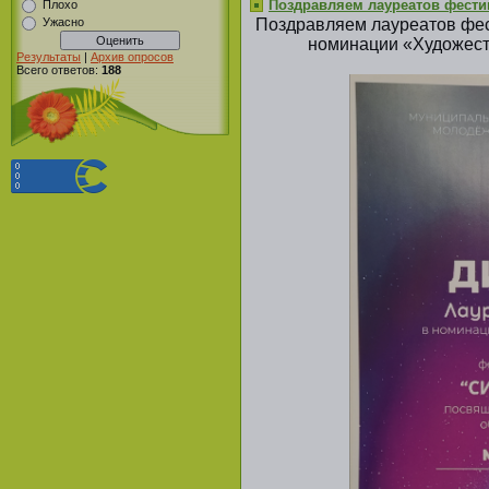
Поздравляем лауреатов фести
Плохо
Ужасно
Поздравляем лауреатов фес
номинации «Художеств
Результаты
|
Архив опросов
Всего ответов:
188