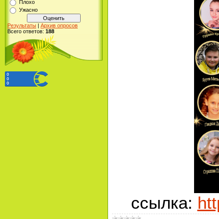
Плохо
Ужасно
Результаты
|
Архив опросов
Всего ответов:
188
ссылка:
ht