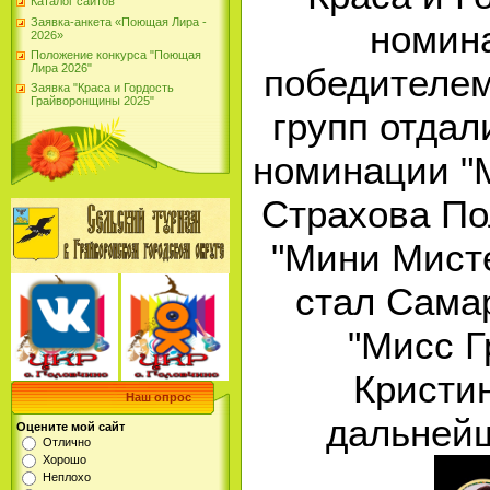
Каталог сайтов
Заявка-анкета «Поющая Лира -
номина
2026»
Положение конкурса "Поющая
Лира 2026"
победителем
Заявка "Краса и Гордость
Грайворонщины 2025"
групп отдал
номинации "
Страхова По
"Мини Мист
стал Сама
"Мисс Г
Кристи
Наш опрос
дальнейш
Оцените мой сайт
Отлично
Хорошо
Неплохо