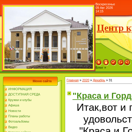
Воскресенье
09 Авг 2026
14:15
Центр к
Блог »
Главная
»
2020
»
Декабрь
»
31
Меню сайта
ИНФОРМАЦИЯ
"Краса и Гор
ДОСТУПНАЯ СРЕДА
Кружки и клубы
Итак,вот и
Афиша
Новости
удовольст
Планы работы
Фотоальбомы
"Краса и Г
Видео