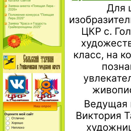
Каталог сайтов
Для 
Заявка-анкета «Поющая Лира -
2026»
Положение конкурса "Поющая
изобразител
Лира 2026"
Заявка "Краса и Гордость
Грайворонщины 2025"
ЦКР с. Го
художест
класс, на к
позна
увлекате
живопис
Ведущая 
Наш опрос
Виктория Т
Оцените мой сайт
Отлично
Хорошо
художниц
Неплохо