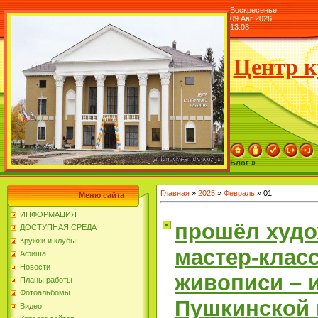
Воскресенье
09 Авг 2026
13:08
Центр к
Блог »
Главная
»
2025
»
Февраль
»
01
Меню сайта
ИНФОРМАЦИЯ
прошёл худ
ДОСТУПНАЯ СРЕДА
Кружки и клубы
мастер-класс
Афиша
Новости
живописи – 
Планы работы
Фотоальбомы
Пушкинской 
Видео