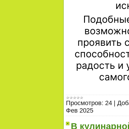
ис
Подобные
возможно
проявить 
способност
радость и 
самог
Просмотров:
24
|
Доб
Фев 2025
В кулинарно