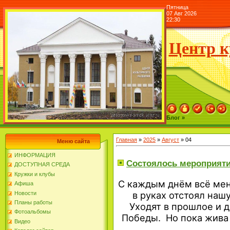
Пятница
07 Авг 2026
22:30
Центр к
Блог »
Главная
»
2025
»
Август
»
04
Меню сайта
ИНФОРМАЦИЯ
Состоялось мероприяти
ДОСТУПНАЯ СРЕДА
Кружки и клубы
С каждым днём всё мен
Афиша
в руках отстоял наш
Новости
Планы работы
Уходят в прошлое и 
Фотоальбомы
Победы.
Но пока жива 
Видео