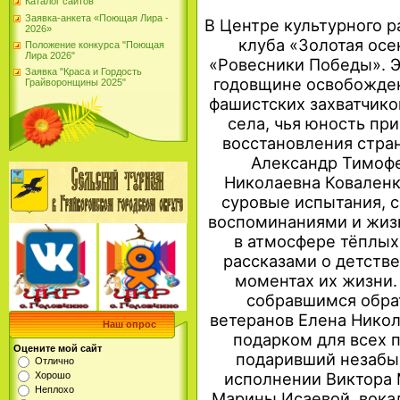
Каталог сайтов
Заявка-анкета «Поющая Лира -
В Центре культурного р
2026»
клуба «Золотая осе
Положение конкурса "Поющая
Лира 2026"
«Ровесники Победы». Э
Заявка "Краса и Гордость
годовщине освобожден
Грайворонщины 2025"
фашистских захватчико
села, чья юность пр
восстановления стра
Александр Тимоф
Николаевна Коваленк
суровые испытания, 
воспоминаниями и жиз
в атмосфере тёплых
рассказами о детств
моментах их жизни.
собравшимся обра
ветеранов Елена Нико
Наш опрос
подарком для всех 
Оцените мой сайт
подаривший незабы
Отлично
исполнении Виктора 
Хорошо
Неплохо
Марины Исаевой, вока