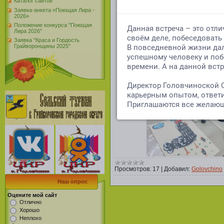
цып
Каталог сайтов
Заявка-анкета «Поющая Лира -
Это было настояще
2026»
фа
Положение конкурса "Поющая
Лира 2026"
Такие мероприятия по
Заявка "Краса и Гордость
аккуратность и люб
Грайворонщины 2025"
Просмотров:
17
|
Добавил:
Golovchino
Наш опрос
Оцените мой сайт
Отлично
Хорошо
Неплохо