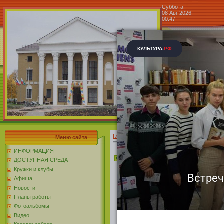
Суббота
08 Авг 2026
00:47
Центр к
Блог »
Главная
»
2025
»
Август
»
12
Меню сайта
ИНФОРМАЦИЯ
Мастер-класс по рисов
ДОСТУПНАЯ СРЕДА
В студии детского тв
Кружки и клубы
Афиша
состоялся увлекатель
Новости
г
Планы работы
Маленькие художник
Фотоальбомы
создавали яркие и ми
Видео