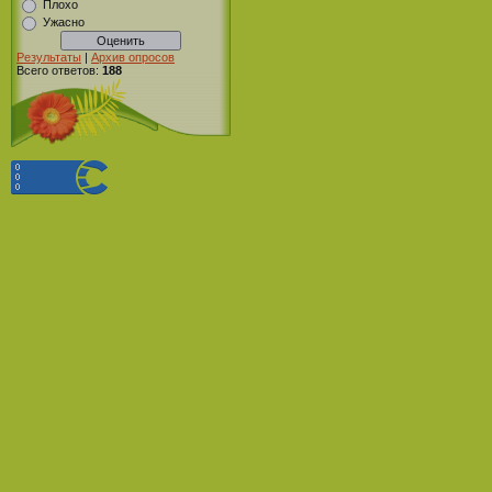
Плохо
Ужасно
Результаты
|
Архив опросов
Всего ответов:
188