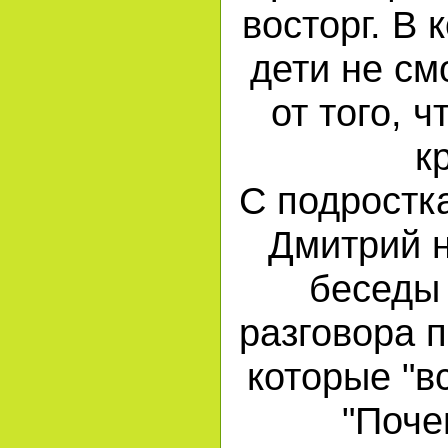
восторг. В
дети не см
от того, 
к
С подростк
Дмитрий н
беседы 
разговора 
которые "в
"Поче