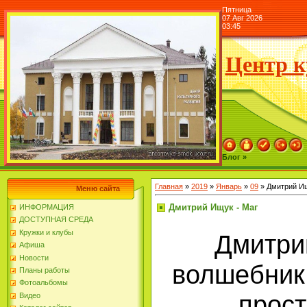
Пятница
07 Авг 2026
03:45
Центр к
Блог »
Главная
»
2019
»
Январь
»
09
» Дмитрий Ищ
Меню сайта
Дмитрий Ищук - Маг
ИНФОРМАЦИЯ
ДОСТУПНАЯ СРЕДА
Кружки и клубы
Дмитрий
Афиша
Новости
волшебник
Планы работы
Фотоальбомы
прос
Видео