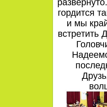
развёрнуто
гордится т
и мы кра
встретить 
Головч
Надеемс
послед
Друзь
вол