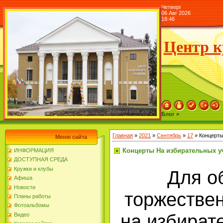
Четверг
06 Авг 2026
18:46
Центр к
Блог »
Главная
»
2021
»
Сентябрь
»
17
» Концерты
Меню сайта
Концерты На избирательных у
ИНФОРМАЦИЯ
ДОСТУПНАЯ СРЕДА
Кружки и клубы
Для о
Афиша
Новости
торжестве
Планы работы
Фотоальбомы
на избират
Видео