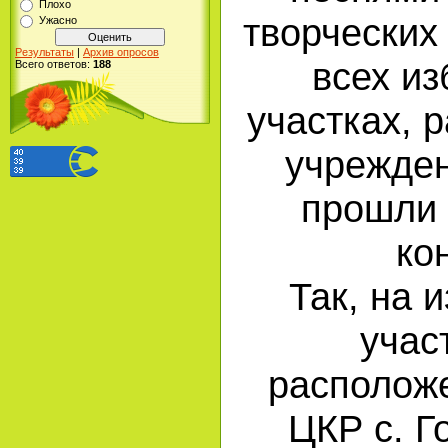
Плохо
творческих
Ужасно
Результаты
|
Архив опросов
всех и
Всего ответов:
188
участках, 
учрежден
прошли 
ко
Так, на 
учас
располож
ЦКР с. Г