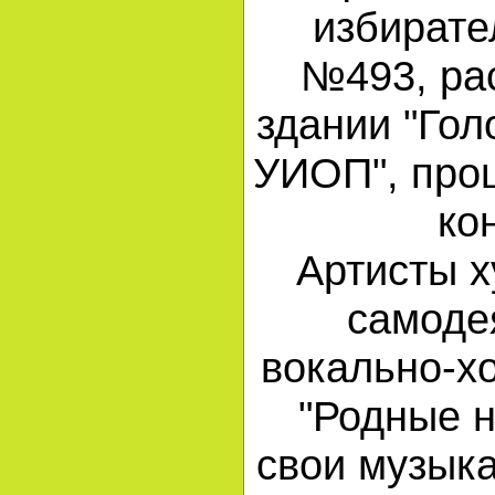
избирате
№493, ра
здании "Го
УИОП", про
ко
Артисты 
самоде
вокально-х
"Родные 
свои музык