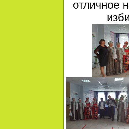
отличное 
изб