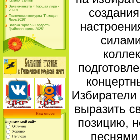
Каталог сайтов
Заявка-анкета «Поющая Лира -
создания
2026»
Положение конкурса "Поющая
Лира 2026"
настроени
Заявка "Краса и Гордость
Грайворонщины 2025"
силами
колле
подготовл
концертн
Избиратели 
выразить с
Наш опрос
позицию, н
Оцените мой сайт
Отлично
Хорошо
песнями
Неплохо