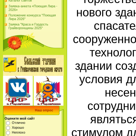
Каталог сайтов
Заявка-анкета «Поющая Лира -
нового зда
2026»
Положение конкурса "Поющая
Лира 2026"
спасате
Заявка "Краса и Гордость
Грайворонщины 2025"
сооруженно
техноло
здании со
условия д
несе
сотрудни
Наш опрос
являтьс
Оцените мой сайт
Отлично
Хорошо
стимулом д
Неплохо