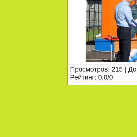
Просмотров
:
215
|
До
Рейтинг
:
0.0
/
0