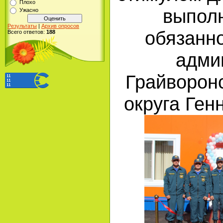
Плохо
выпол
Ужасно
Результаты
|
Архив опросов
обязанно
Всего ответов:
188
адми
Грайворонс
округа Ген