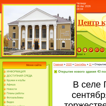
Четверг
06 Авг 2026
08:04
Центр к
Блог »
Главная
»
2020
»
Сентябрь
»
11
» Открытие
Меню сайта
Открытие нового здания 43 по
ИНФОРМАЦИЯ
ДОСТУПНАЯ СРЕДА
Кружки и клубы
В селе 
Афиша
Новости
сентябр
Планы работы
Фотоальбомы
торжеств
Видео