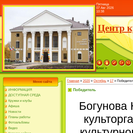
Пятница
07 Авг 2026
10:38
Центр к
Блог »
Главная
»
2020
»
Октябрь
»
17
» Победите
Меню сайта
Победитель
ИНФОРМАЦИЯ
ДОСТУПНАЯ СРЕДА
Кружки и клубы
Богунова
Афиша
Новости
культорг
Планы работы
Фотоальбомы
культурно
Видео