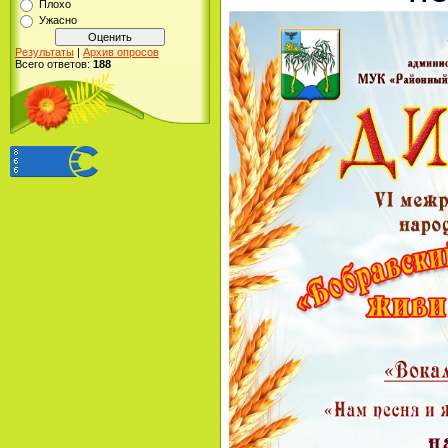
Плохо
Ужасно
Результаты
|
Архив опросов
Всего ответов:
188