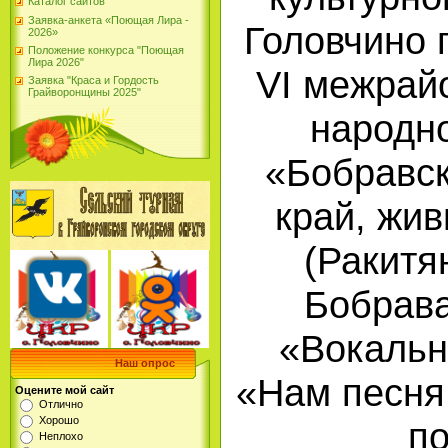
Каталог сайтов
Заявка-анкета «Поющая Лира -
Головчино 
2026»
Положение конкурса "Поющая
Лира 2026"
VI межрай
Заявка "Краса и Гордость
Грайворонщины 2025"
народно
«Бобравс
край, жив
(Ракитя
Бобрава
«Вокальн
Наш опрос
«Нам песня 
Оцените мой сайт
Отлично
Хорошо
по
Неплохо