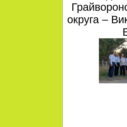
Грайворонс
округа – Ви