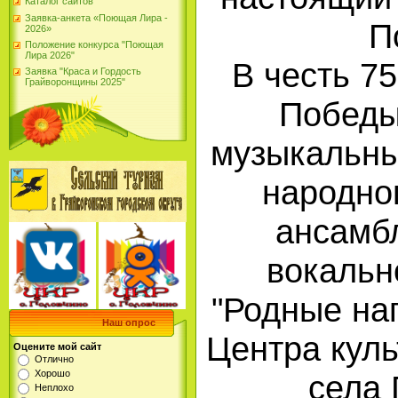
Каталог сайтов
Заявка-анкета «Поющая Лира -
П
2026»
Положение конкурса "Поющая
Лира 2026"
В честь 7
Заявка "Краса и Гордость
Грайворонщины 2025"
Победы
музыкальны
народно
ансамб
вокальн
"Родные на
Наш опрос
Центра куль
Оцените мой сайт
Отлично
Хорошо
села 
Неплохо