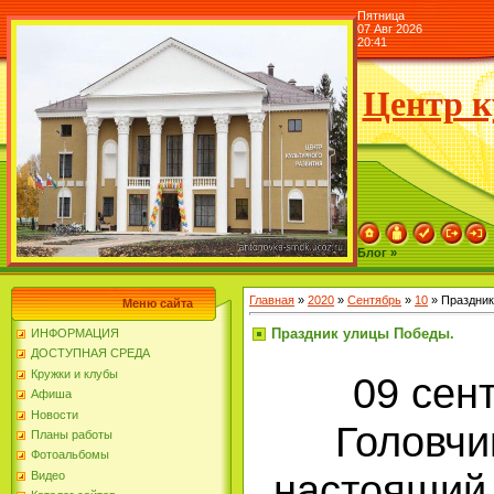
Пятница
07 Авг 2026
20:41
Центр к
Блог »
Главная
»
2020
»
Сентябрь
»
10
» Праздник
Меню сайта
Праздник улицы Победы.
ИНФОРМАЦИЯ
ДОСТУПНАЯ СРЕДА
Кружки и клубы
09 сен
Афиша
Новости
Головчи
Планы работы
Фотоальбомы
настоящий
Видео