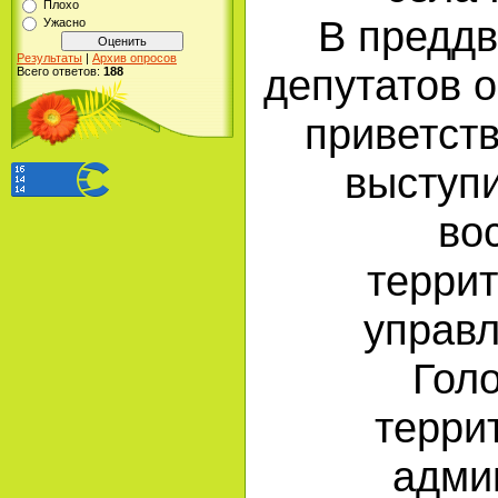
Плохо
В предд
Ужасно
Результаты
|
Архив опросов
депутатов 
Всего ответов:
188
приветст
выступ
во
терри
управл
Гол
терри
адми