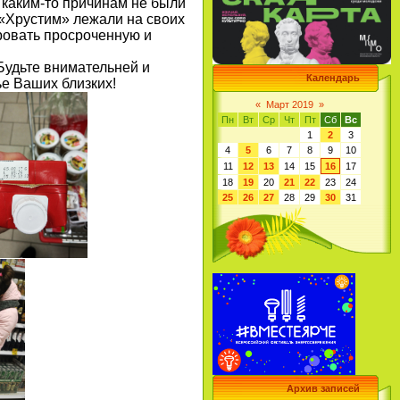
 каким-то причинам не были
 «Хрустим» лежали на своих
ровать просроченную и
 Будьте внимательней и
Календарь
ье Ваших близких!
«
Март 2019
»
Пн
Вт
Ср
Чт
Пт
Сб
Вс
1
2
3
4
5
6
7
8
9
10
11
12
13
14
15
16
17
18
19
20
21
22
23
24
25
26
27
28
29
30
31
Архив записей