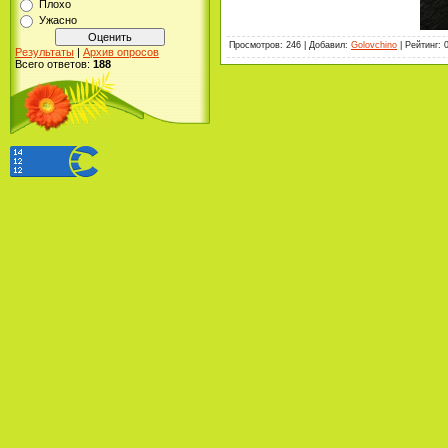
Плохо
Ужасно
Просмотров
:
246
|
Добавил
:
Golovchino
|
Рейтинг
:
Результаты
|
Архив опросов
Всего ответов:
188