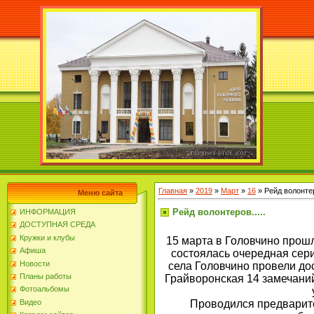
Главная
»
2019
»
Март
»
16
» Рейд волонтеро
Меню сайта
Рейд волонтеров.....
ИНФОРМАЦИЯ
ДОСТУПНАЯ СРЕДА
Кружки и клубы
15 марта в Головчино прош
Афиша
состоялась очередная сери
Новости
села Головчино провели дос
Планы работы
Грайворонская 14 замечаний
Фотоальбомы
Проводился предварит
Видео