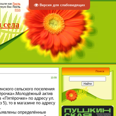
ошли как
Гость
Версия для слабовидящих
твую Вас
Гость
RSS
 села
Поиск
13:55
нского сельского поселения
ятёрочка».Молодёжный актив
в «Пятёрочке» по адресу ул.
5), то в магазине по адресу
.
выявлены определённые