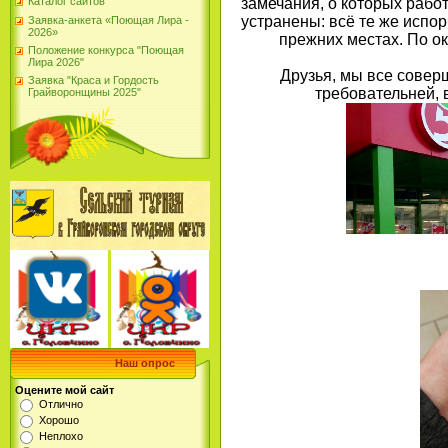
замечания, о которых рабо
Каталог сайтов
устранены: всё те же испо
Заявка-анкета «Поющая Лира -
2026»
прежних местах. По о
Положение конкурса "Поющая
Лира 2026"
Друзья, мы все соверш
Заявка "Краса и Гордость
требовательней, 
Грайворонщины 2025"
Наш опрос
Оцените мой сайт
Отлично
Хорошо
Неплохо