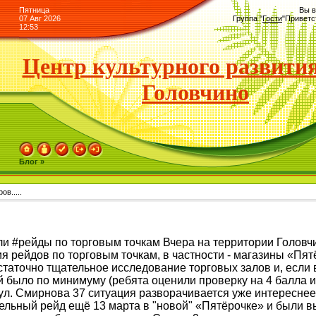
Пятница
Вы в
07 Авг 2026
Группа
"
Гости
"
Приветс
12:53
Центр культурного развития
Головчино
Блог »
в.....
ли #рейды по торговым точкам Вчера на территории Головчи
я рейдов по торговым точкам, в частности - магазины «П
таточно тщательное исследование торговых залов и, если 
 было по минимуму (ребята оценили проверку на 4 балла из 
ул. Смирнова 37 ситуация разворачивается уже интереснее
ельный рейд ещё 13 марта в "новой" «Пятёрочке» и были 