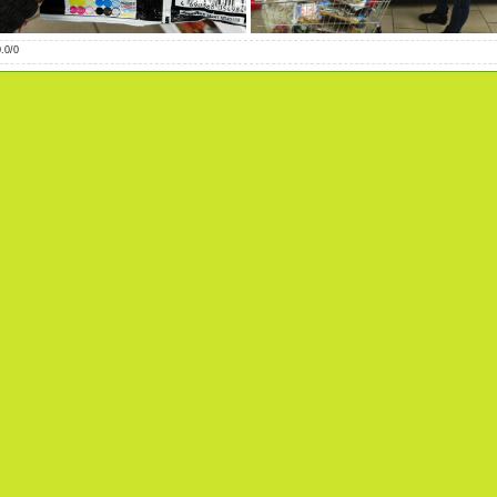
0.0
/
0