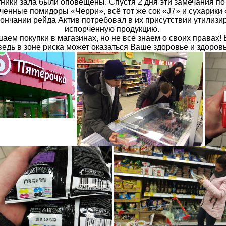
тники зала были оповещены. Спустя 2 дня эти замечания по
рченные помидоры «Черри», всё тот же сок «J7» и сухарики
кончании рейда Актив потребовал в их присутствии утилизи
испорченную продукцию.
аем покупки в магазинах, но не все знаем о своих правах!
ведь в зоне риска может оказаться Ваше здоровье и здоров