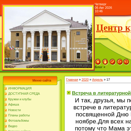
Четверг
06 Авг 2026
10:46
Центр к
Блог »
Главная
»
2020
»
Апрель
»
17
Меню сайта
ИНФОРМАЦИЯ
Встреча в литературной
ДОСТУПНАЯ СРЕДА
И так, друзья, мы 
Кружки и клубы
Афиша
встрече в литерату
Новости
посвященной Дню 
Планы работы
ноябре.Для всех на
Фотоальбомы
Видео
потому что Мама э