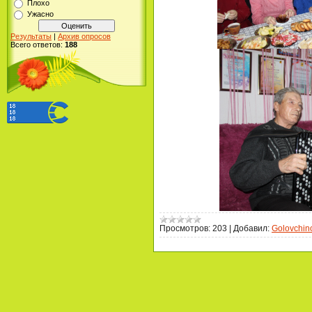
Плохо
Ужасно
Результаты
|
Архив опросов
Всего ответов:
188
Просмотров:
203
|
Добавил:
Golovchin