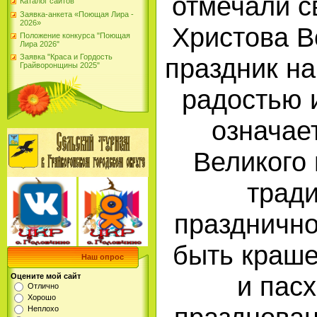
отмечали с
Каталог сайтов
Заявка-анкета «Поющая Лира -
2026»
Христова В
Положение конкурса "Поющая
Лира 2026"
Заявка "Краса и Гордость
праздник н
Грайворонщины 2025"
радостью 
означае
Великого 
трад
праздничн
быть краше
Наш опрос
и пас
Оцените мой сайт
Отлично
Хорошо
Неплохо