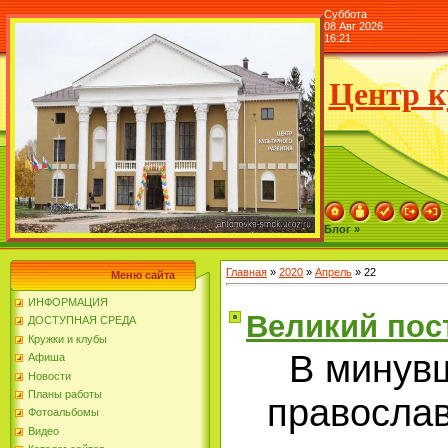
Суббота
08 Авг 2026
16:21
Центр к
Блог »
Главная
»
2020
»
Апрель
»
22
Меню сайта
ИНФОРМАЦИЯ
Великий пос
ДОСТУПНАЯ СРЕДА
Кружки и клубы
В минув
Афиша
Новости
Планы работы
правосла
Фотоальбомы
Видео