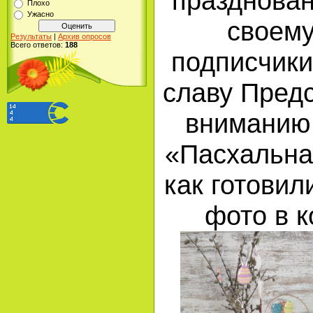
празднован
Плохо
Ужасно
своему
Результаты
|
Архив опросов
Всего ответов:
188
подписчики
славу Пред
вниманию
«Пасхальна
как готови
фото в 