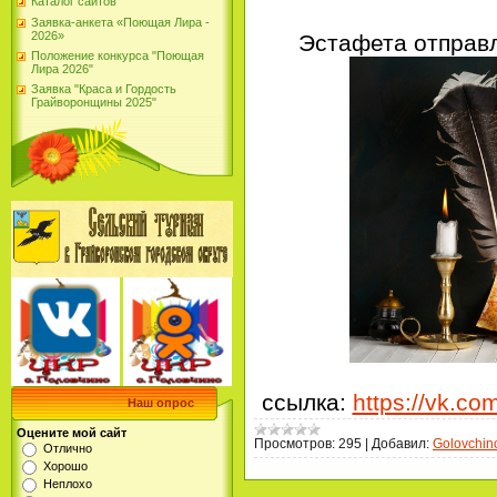
Каталог сайтов
Заявка-анкета «Поющая Лира -
2026»
Эстафета отправл
Положение конкурса "Поющая
Лира 2026"
Заявка "Краса и Гордость
Грайворонщины 2025"
ссылка:
https://vk.c
Наш опрос
Оцените мой сайт
Просмотров:
295
|
Добавил:
Golovchin
Отлично
Хорошо
Неплохо