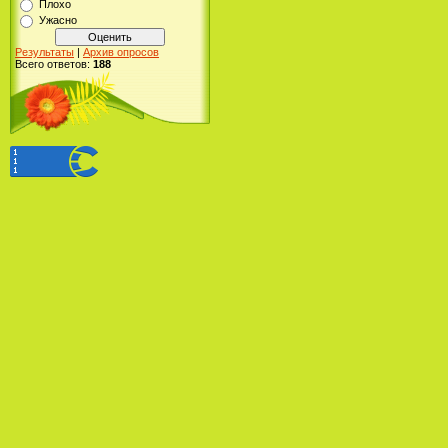
Плохо
Ужасно
Результаты
|
Архив опросов
Всего ответов:
188