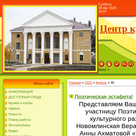
Суббота
08 Авг 2026
18:07
Центр к
Блог »
Главная
»
2020
»
Апрель
»
30
Меню сайта
ИНФОРМАЦИЯ
Поэтическая эстафета!
ДОСТУПНАЯ СРЕДА
Представляем Ва
Кружки и клубы
Афиша
участницу Поэт
Новости
культурного ра
Планы работы
Новомлинская Вера
Фотоальбомы
Видео
Анны Ахматовой «