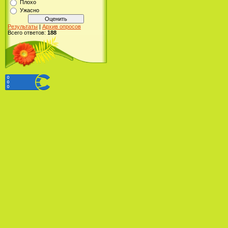
Плохо
Ужасно
Результаты
|
Архив опросов
Всего ответов:
188