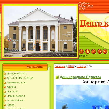
Суббота
08 Авг 2026
11:59
Центр к
Блог »
Главная
»
2020
»
Ноябрь
»
04
Меню сайта
ИНФОРМАЦИЯ
День народного Единства
ДОСТУПНАЯ СРЕДА
Концерт ко 
Кружки и клубы
Афиша
Новости
Планы работы
Фотоальбомы
Видео