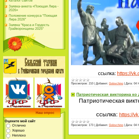
Каталог сайтов
Заявка-анкета «Поющая Лира -
2026»
Положение конкурса "Поющая
Лира 2026"
Заявка "Краса и Гордость
Грайворонщины 2025"
ссылка:
https://v
Просмотров:
210
|
Добавил:
Golovchino
|
Дата:
04 
Патриотическая викторина ко
Патриотическая викт
Наш опрос
ссылка:
https://
Оцените мой сайт
Отлично
Просмотров:
173
|
Добавил:
Golovchino
|
Дата:
04 
Хорошо
Неплохо