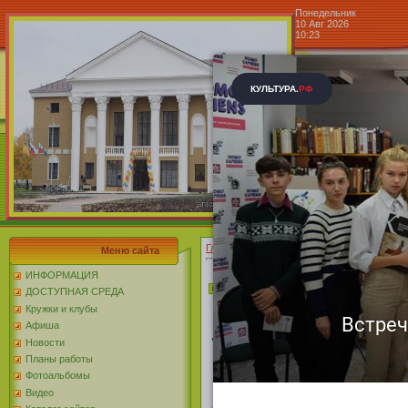
Понедельник
10 Авг 2026
10:23
Центр к
Блог »
Главная
»
2020
»
Ноябрь
»
10
Меню сайта
ИНФОРМАЦИЯ
ПРАЗДНИЧНЫЙ КОНЦЕ
ДОСТУПНАЯ СРЕДА
Кружки и клубы
ПРАЗДНИЧНЫЙ К
Афиша
Уважаемые охранники
Новости
Планы работы
праздником! В 
Фотоальбомы
поблагодарить вс
Видео