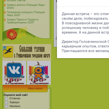
отвагу, доблесть, см
Каталог сайтов
Заявка-анкета «Поющая Лира -
Пусть безопасными б
2026»
— плечо напарни
Положение конкурса "Поющая
Лира 2026"
убеждений. Здоровь
Заявка "Краса и Гордость
Грайворонщины 2025"
ссылка:
https://vk
Просмотров:
178
|
Добавил:
Golovchin
Наш опрос
Оцените мой сайт
Отлично
Хорошо
Неплохо