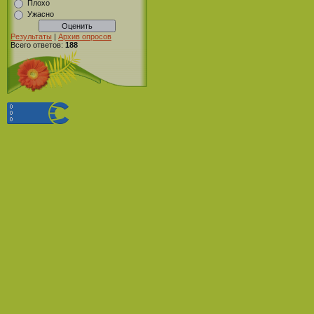
Плохо
Ужасно
Результаты
|
Архив опросов
Всего ответов:
188