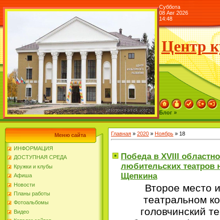
Суббота
08 Авг 2026
14:48
Центр к
Блог »
Главная
»
2020
»
Ноябрь
»
18
Меню сайта
ИНФОРМАЦИЯ
Победа в ХVIII областн
ДОСТУПНАЯ СРЕДА
любительских театров 
Кружки и клубы
Щепкина
Афиша
Новости
Второе место и
Планы работы
театральном ко
Фотоальбомы
головчинский те
Видео