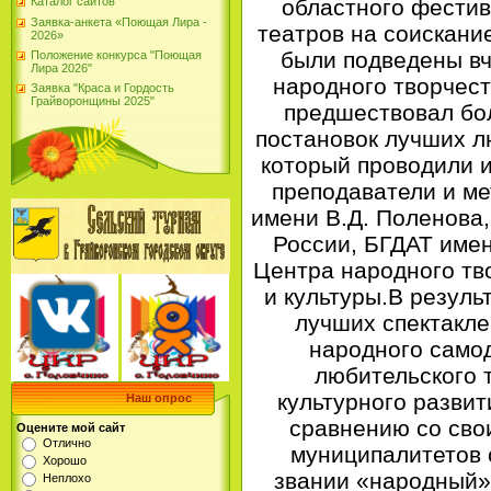
Каталог сайтов
областного фестив
Заявка-анкета «Поющая Лира -
театров на соискани
2026»
были подведены вч
Положение конкурса "Поющая
Лира 2026"
народного творчес
Заявка "Краса и Гордость
Грайворонщины 2025"
предшествовал бо
постановок лучших л
который проводили 
преподаватели и ме
имени В.Д. Поленова
России, БГДАТ имен
Центра народного тво
и культуры.В резуль
лучших спектакле
народного самод
любительского 
культурного развит
Наш опрос
сравнению со сво
Оцените мой сайт
Отлично
муниципалитетов с
Хорошо
звании «народный» 
Неплохо