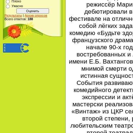
Плохо
режиссёр Мари
Ужасно
дебютировали в
Результаты
|
Архив опросов
фестивале на отличн
Всего ответов:
188
собой лёгких зада
комедию «Будьте здо
французского драма
начале 90-х го
востребованных и
имени Е.Б. Вахтангов
мнимой смерти о
истинная сущнос
События развивают
комедийного детекти
экспрессии и акт
мастерски реализов
«Винтаж» из ЦКР се
второй степени, 
любительским театр
второй театрал