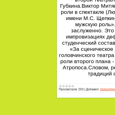
Губкина.Виктор Митя
роли в спектакле (Л
имени М.С. Щепки
мужскую роль».
заслуженно. Это 
импровизациях деф
студенческий соста
«За сценическое
головчинского театра
роли второго плана 
Атропоса.Словом, р
традиций 
Просмотров:
203
|
Добавил:
Golovchin