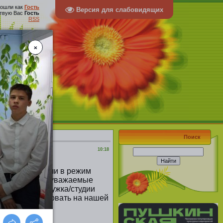
ошли как
Гость
Версия для слабовидящих
твую Вас
Гость
RSS
 села
Поиск
10:18
ультуры перешли в режим
товит для Вас, уважаемые
ководитель кружка/студии
 будем публиковать на нашей