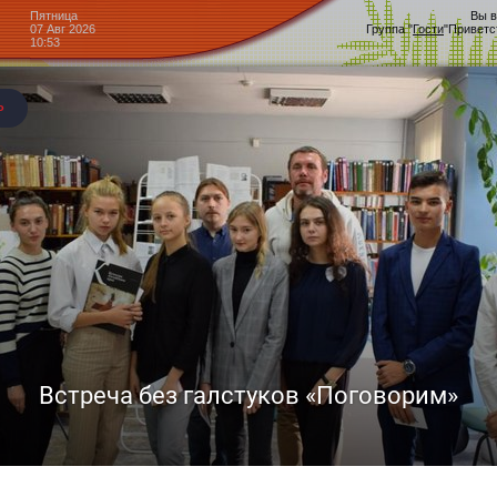
Пятница
Вы в
07 Авг 2026
Группа
"
Гости
"
Приветс
10:53
Центр культурного развития
Головчино
Блог »
ное занятие
ожившейся эпидемиологической обстановкой учреждения к
о развития с. Головчино не остался в стороне и активно го
ер-классы и видео уроки для занятий дома.Также каждый ру
 своими воспитанниками. Результаты подобных занятий мы
страничке.