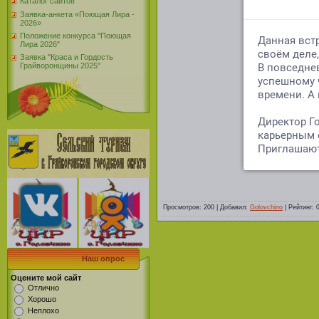
Каталог сайтов
Заявка-анкета «Поющая Лира -
2026»
Положение конкурса "Поющая
Лира 2026"
Заявка "Краса и Гордость
Грайворонщины 2025"
Просмотров
:
200
|
Добавил
:
Golovchino
|
Рейтинг
:
Наш опрос
Оцените мой сайт
Отлично
Хорошо
Неплохо