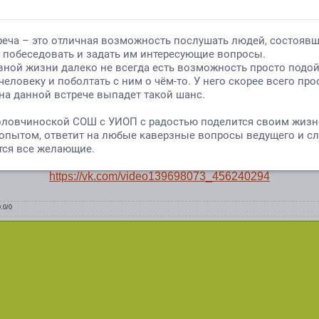
https://vk.com/video139698073_456240294
0.0
/
0