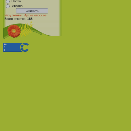
Плохо
Ужасно
Результаты
|
Архив опросов
Всего ответов:
188