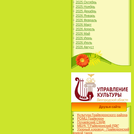
2025 Октябрь
2025 Ноябрь
2025 Декабрь
2026 Январь
2026 Февраль
2026 Март
2026 Апрель
2026 Май
2026 Июнь
2026 Июль
2026 Август
Друзья сайта
Культура Грайворонского района
РОМЦ Грайворон
Почаевский СМДК
МБУК "ГРайворонский РДК"
Узорный хоровод - Грайворонский
кривой танок