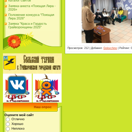
Каталог сайтов
Заявка-анкета «Поющая Лира -
2026»
Положение конкурса "Поющая
Лира 2026"
Заявка "Краса и Гордость
Грайворонщины 2025"
Просмотров
:
212
|
Добавил
:
Golovchino
|
Рейтинг
:
Наш опрос
Оцените мой сайт
Отлично
Хорошо
Неплохо