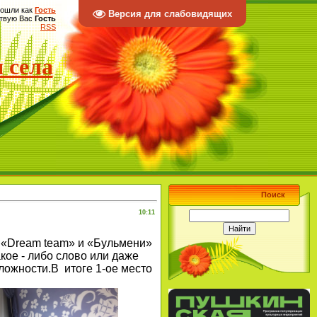
ошли как
Гость
Версия для слабовидящих
твую Вас
Гость
RSS
 села
Поиск
10:11
 «Dream tеam» и «Бульмени»
кое - либо слово или даже
ложности.В итоге 1-ое место