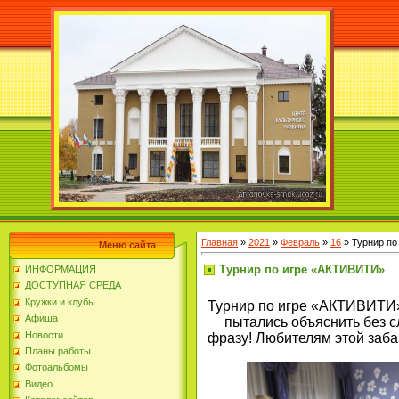
Главная
»
2021
»
Февраль
»
16
» Турнир п
Меню сайта
Турнир по игре «АКТИВИТИ»
ИНФОРМАЦИЯ
ДОСТУПНАЯ СРЕДА
Кружки и клубы
Турнир по игре «АКТИВИТИ»
Афиша
пытались объяснить без с
Новости
фразу! Любителям этой заба
Планы работы
Фотоальбомы
Видео