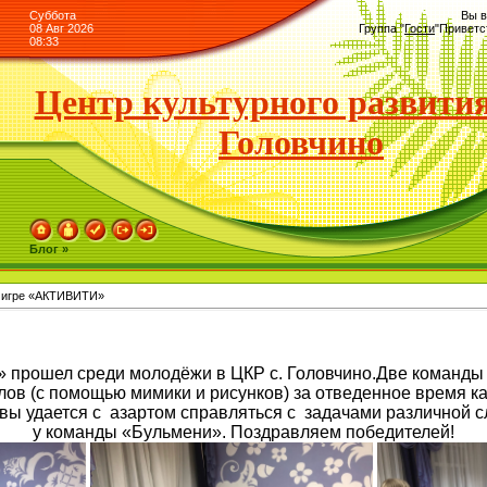
Суббота
Вы в
08 Авг 2026
Группа
"
Гости
"
Приветс
08:33
Центр культурного развития
Головчино
Блог »
о игре «АКТИВИТИ»
 прошел среди молодёжи в ЦКР с. Головчино.Две команды
лов (с помощью мимики и рисунков) за отведенное время ка
вы удается с азартом справляться с задачами различной с
у команды «Бульмени». Поздравляем победителей!