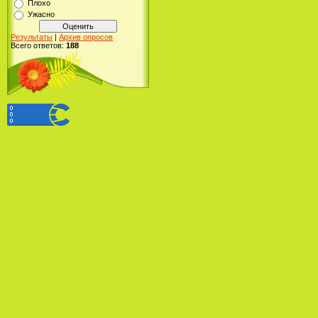
Плохо
Ужасно
Результаты
|
Архив опросов
Всего ответов:
188